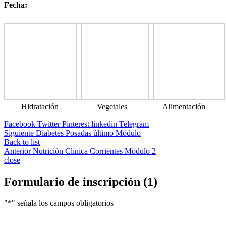
Fecha:
Hidratación
Vegetales
Alimentación
Facebook
Twitter
Pinterest
linkedin
Telegram
Siguiente
Diabetes Posadas último Módulo
Back to list
Anterior
Nutrición Clínica Corrientes Módulo 2
close
Formulario de inscripción (1)
"
*
" señala los campos obligatorios